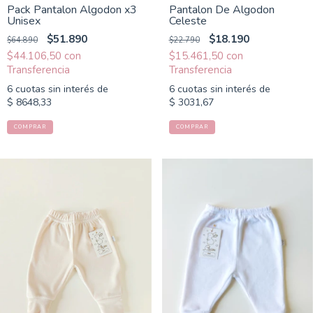
Pack Pantalon Algodon x3
Pantalon De Algodon
Unisex
Celeste
$51.890
$18.190
$64.890
$22.790
$44.106,50
con
$15.461,50
con
6
cuotas sin interés de
6
cuotas sin interés de
$ 8648,33
$ 3031,67
COMPRAR
COMPRAR