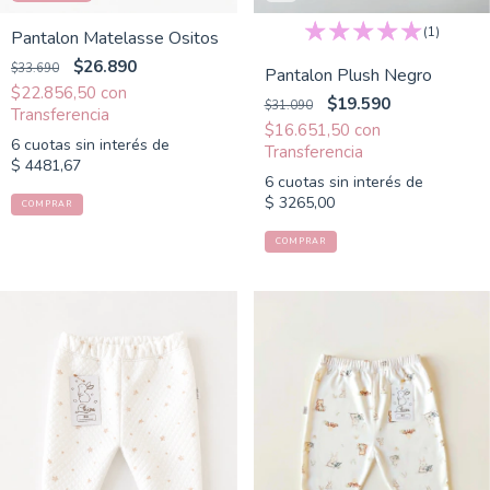
(1)
Pantalon Matelasse Ositos
$26.890
$33.690
Pantalon Plush Negro
$22.856,50
con
$19.590
$31.090
$16.651,50
con
6
cuotas sin interés de
$ 4481,67
6
cuotas sin interés de
$ 3265,00
COMPRAR
COMPRAR