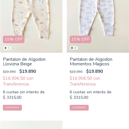
15
%
OFF
15
%
OFF
Pantalon de Algodon
Pantalon de Algodon
Llovizna Beige
Momentos Magicos
$19.890
$19.890
$23.390
$23.390
$16.906,50
con
$16.906,50
con
6
cuotas sin interés de
6
cuotas sin interés de
$ 3315,00
$ 3315,00
COMPRAR
COMPRAR