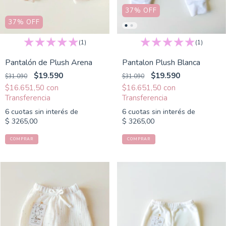
37
%
OFF
37
%
OFF
(1)
(1)
Pantalón de Plush Arena
Pantalon Plush Blanca
$19.590
$19.590
$31.090
$31.090
$16.651,50
con
$16.651,50
con
6
cuotas sin interés de
6
cuotas sin interés de
$ 3265,00
$ 3265,00
COMPRAR
COMPRAR