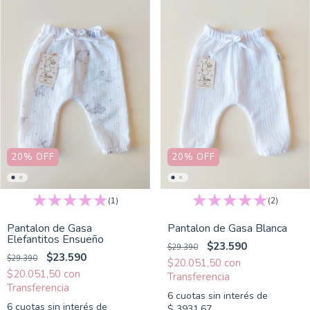
20
%
OFF
20
%
OFF
(1)
(2)
Pantalon de Gasa
Pantalon de Gasa Blanca
Elefantitos Ensueño
$23.590
$29.390
$23.590
$29.390
$20.051,50
con
$20.051,50
con
6
cuotas sin interés de
6
cuotas sin interés de
$ 3931,67