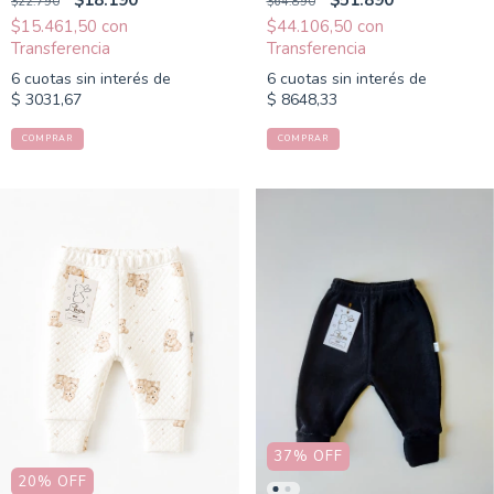
$18.190
$51.890
$22.790
$64.890
$15.461,50
con
$44.106,50
con
6
cuotas sin interés de
6
cuotas sin interés de
$ 3031,67
$ 8648,33
COMPRAR
COMPRAR
37
%
OFF
20
%
OFF