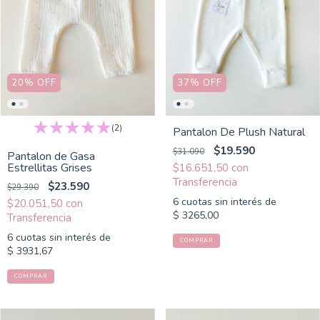
20
%
OFF
37
%
OFF
(2)
Pantalon De Plush Natural
$19.590
$31.090
Pantalon de Gasa
Estrellitas Grises
$16.651,50
con
$23.590
$29.390
6
cuotas sin interés de
$20.051,50
con
$ 3265,00
6
cuotas sin interés de
COMPRAR
$ 3931,67
COMPRAR