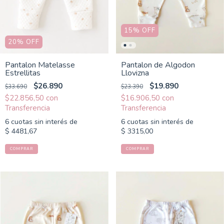
15
%
OFF
20
%
OFF
Pantalon Matelasse
Pantalon de Algodon
Estrellitas
Llovizna
$26.890
$19.890
$33.690
$23.390
$22.856,50
con
$16.906,50
con
6
cuotas sin interés de
6
cuotas sin interés de
$ 4481,67
$ 3315,00
COMPRAR
COMPRAR