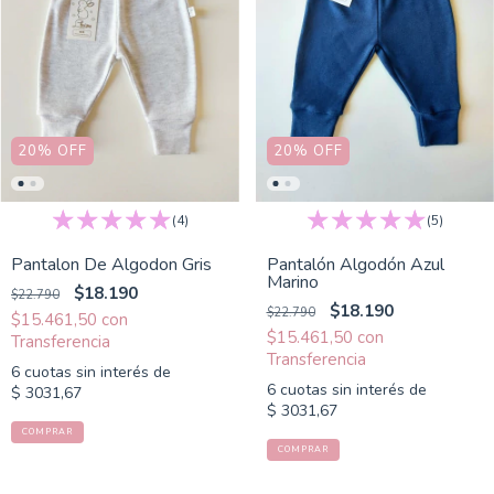
20
%
OFF
20
%
OFF
(4)
(5)
Pantalon De Algodon Gris
Pantalón Algodón Azul
Marino
$18.190
$22.790
$18.190
$22.790
$15.461,50
con
$15.461,50
con
6
cuotas sin interés de
6
cuotas sin interés de
$ 3031,67
$ 3031,67
COMPRAR
COMPRAR