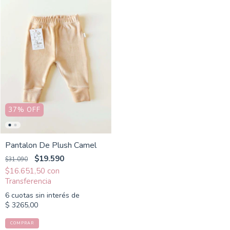
37
%
OFF
Pantalon De Plush Camel
$19.590
$31.090
$16.651,50
con
6
cuotas sin interés de
$ 3265,00
COMPRAR