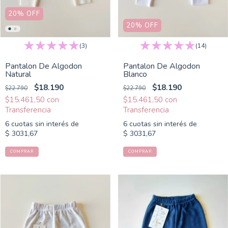
20
%
OFF
20
%
OFF
(3)
(14)
Pantalon De Algodon
Pantalon De Algodon
Natural
Blanco
$18.190
$18.190
$22.790
$22.790
$15.461,50
con
$15.461,50
con
6
cuotas sin interés de
6
cuotas sin interés de
$ 3031,67
$ 3031,67
COMPRAR
COMPRAR