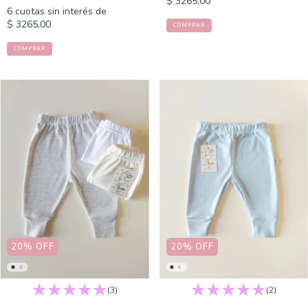
$ 3265,00
6
cuotas sin interés de
$ 3265,00
COMPRAR
COMPRAR
20
%
OFF
20
%
OFF
(3)
(2)