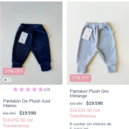
37
%
OFF
37
%
OFF
(10)
Pantalon Plush Gris
Melange
Pantalón De Plush Azul
$19.590
$31.090
Marino
$16.651,50
con
$19.590
$31.090
$16.651,50
con
6
cuotas sin interés de