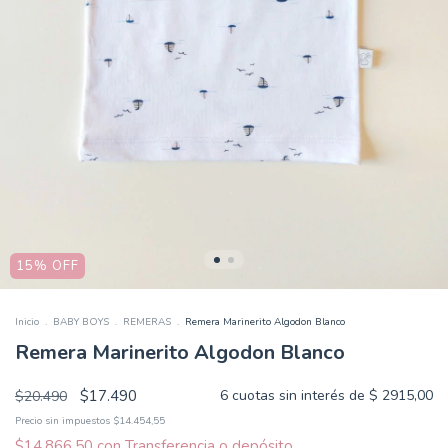
15
%
OFF
Inicio
.
BABY BOYS
.
REMERAS
.
Remera Marinerito Algodon Blanco
Remera Marinerito Algodon Blanco
$17.490
6
cuotas sin interés de
$ 2915,00
$20.490
Precio sin impuestos
$14.454,55
$14.866,50
con
Transferencia o depósito.