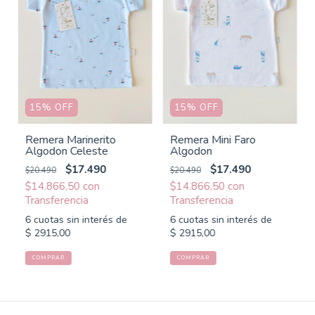
15
%
OFF
15
%
OFF
Remera Marinerito
Remera Mini Faro
Algodon Celeste
Algodon
$17.490
$17.490
$20.490
$20.490
$14.866,50
con
$14.866,50
con
6
cuotas sin interés de
6
cuotas sin interés de
$ 2915,00
$ 2915,00
COMPRAR
COMPRAR