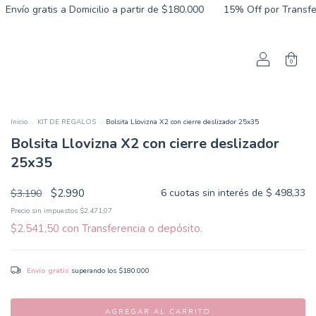
 a Domicilio a partir de $180.000
15% Off por Transferencia
3 y
0
Inicio
.
KIT DE REGALOS
.
Bolsita Llovizna X2 con cierre deslizador 25x35
Bolsita Llovizna X2 con cierre deslizador
25x35
$2.990
6
cuotas sin interés de
$ 498,33
$3.190
Precio sin impuestos
$2.471,07
$2.541,50
con
Transferencia o depósito.
Envío gratis
superando los
$180.000