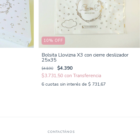
10
%
OFF
Bolsita Llovizna X3 con cierre deslizador
25x35
$4.390
$4.890
$3.731,50
con
6
cuotas sin interés de
$ 731,67
CONTACTÁNOS