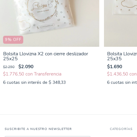
9
%
OFF
Bolsita Llovizna X2 con cierre deslizador
Bolsita Lloviz
25x25
25x35
$2.090
$1.690
$2.290
$1.776,50
con
$1.436,50
con
6
cuotas sin interés de
$ 348,33
6
cuotas sin in
SUSCRIBITE A NUESTRO NEWSLETTER
CATEGORÍAS