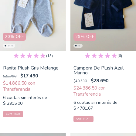
20
%
OFF
29
%
OFF
(15)
(6)
Ranita Plush Gris Melange
Campera De Plush Azul
Marino
$17.490
$21.790
$28.690
$40.590
$14.866,50
con
$24.386,50
con
6
cuotas sin interés de
6
cuotas sin interés de
$ 2915,00
$ 4781,67
COMPRAR
COMPRAR