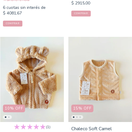
$ 2915,00
6
cuotas sin interés de
$ 4081,67
COMPRAR
COMPRAR
10
%
OFF
15
%
OFF
(1)
Chaleco Soft Camel