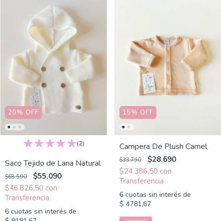
20
%
OFF
15
%
OFF
(2)
Campera De Plush Camel
$28.690
$33.790
Saco Tejido de Lana Natural
$24.386,50
con
$55.090
$68.590
$46.826,50
con
6
cuotas sin interés de
$ 4781,67
6
cuotas sin interés de
$ 9181,67