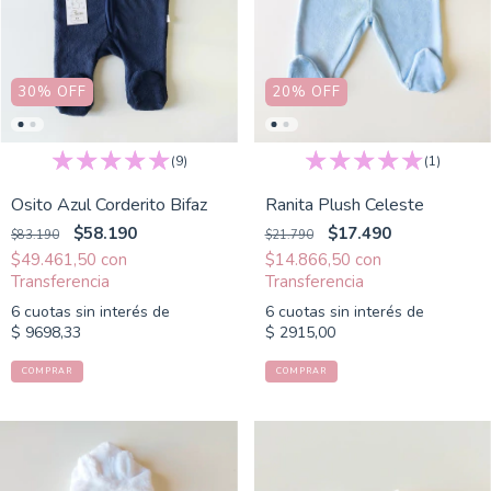
30
%
OFF
20
%
OFF
(9)
(1)
Osito Azul Corderito Bifaz
Ranita Plush Celeste
$58.190
$17.490
$83.190
$21.790
$49.461,50
con
$14.866,50
con
6
cuotas sin interés de
6
cuotas sin interés de
$ 9698,33
$ 2915,00
COMPRAR
COMPRAR