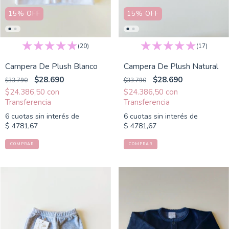
15
%
OFF
15
%
OFF
(20)
(17)
Campera De Plush Blanco
Campera De Plush Natural
$28.690
$28.690
$33.790
$33.790
$24.386,50
con
$24.386,50
con
6
cuotas sin interés de
6
cuotas sin interés de
$ 4781,67
$ 4781,67
COMPRAR
COMPRAR