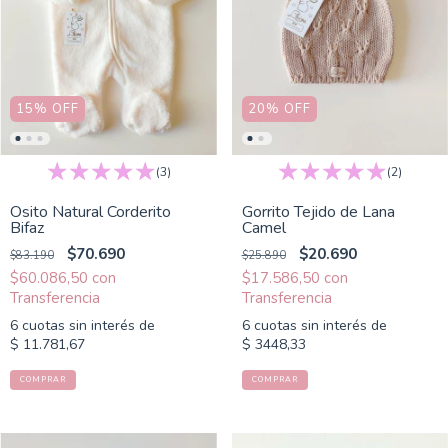
15
%
OFF
20
%
OFF
(3)
(2)
Osito Natural Corderito
Gorrito Tejido de Lana
Bifaz
Camel
$70.690
$20.690
$83.190
$25.890
$60.086,50
con
$17.586,50
con
6
cuotas sin interés de
6
cuotas sin interés de
$ 11.781,67
$ 3448,33
COMPRAR