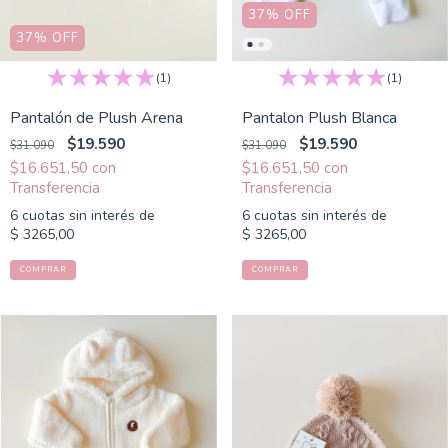
37
%
OFF
37
%
OFF
(1)
(1)
Pantalón de Plush Arena
Pantalon Plush Blanca
$19.590
$19.590
$31.090
$31.090
$16.651,50
con
$16.651,50
con
6
cuotas sin interés de
6
cuotas sin interés de
$ 3265,00
$ 3265,00
COMPRAR
COMPRAR