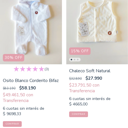
15
%
OFF
30
%
OFF
(3)
Chaleco Soft Natural
$27.990
$32.890
Osito Blanco Corderito Bifaz
$23.791,50
con
$58.190
$83.190
$49.461,50
con
6
cuotas sin interés de
$ 4665,00
6
cuotas sin interés de
$ 9698,33
COMPRAR
COMPRAR