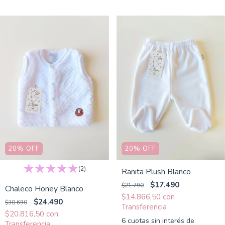
20
%
OFF
20
%
OFF
(2)
Ranita Plush Blanco
$17.490
$21.790
Chaleco Honey Blanco
$14.866,50
con
$24.490
$30.690
$20.816,50
con
6
cuotas sin interés de