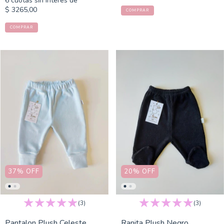
6
cuotas sin interés de
$ 3265,00
COMPRAR
COMPRAR
37
%
OFF
20
%
OFF
(3)
(3)
Pantalon Plush Celeste
Ranita Plush Negro