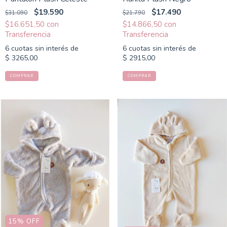
$19.590
$17.490
$31.090
$21.790
$16.651,50
con
$14.866,50
con
6
cuotas sin interés de
6
cuotas sin interés de
$ 3265,00
$ 2915,00
COMPRAR
COMPRAR
15
%
OFF