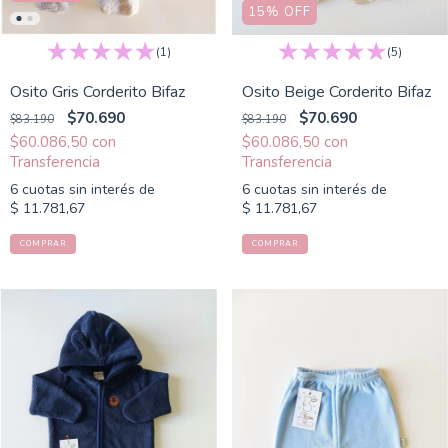
15
%
OFF
(1)
(5)
Osito Gris Corderito Bifaz
Osito Beige Corderito Bifaz
$70.690
$70.690
$83.190
$83.190
$60.086,50
con
$60.086,50
con
6
cuotas sin interés de
6
cuotas sin interés de
$ 11.781,67
$ 11.781,67
COMPRAR
COMPRAR