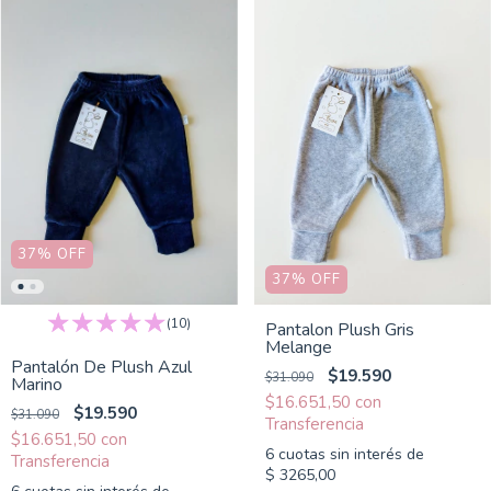
37
%
OFF
37
%
OFF
(10)
Pantalon Plush Gris
Melange
Pantalón De Plush Azul
$19.590
$31.090
Marino
$16.651,50
con
$19.590
$31.090
$16.651,50
con
6
cuotas sin interés de
$ 3265,00